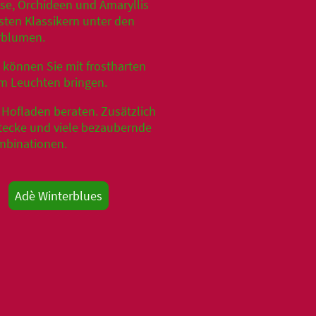
ose, Orchideen und Amaryllis
sten Klassikern unter den
rblumen.
 können Sie mit frostharten
m Leuchten bringen.
 Hofladen beraten. Zusätzlich
stecke und viele bezaubernde
binationen.
Adè Winterblues